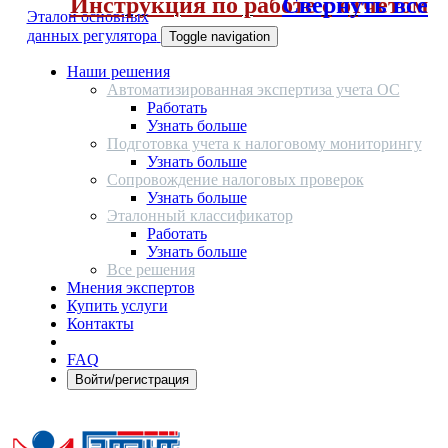
Инструкция по работе с отчетом
Свернуть все
Эталон основных
данных регулятора
Toggle navigation
Наши решения
Автоматизированная экспертиза учета ОС
Работать
Узнать больше
Подготовка учета к налоговому мониторингу
Узнать больше
Сопровождение налоговых проверок
Узнать больше
Эталонный классификатор
Работать
Узнать больше
Все решения
Мнения экспертов
Купить услуги
Контакты
FAQ
Войти/регистрация