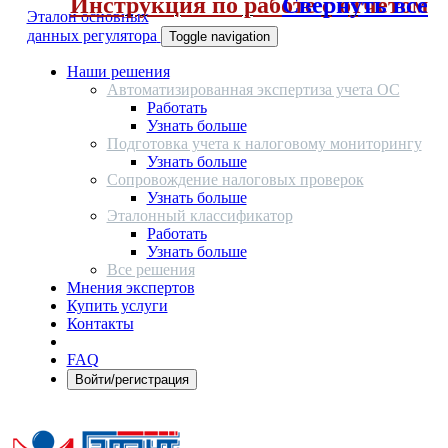
Инструкция по работе с отчетом
Свернуть все
Эталон основных
данных регулятора
Toggle navigation
Наши решения
Автоматизированная экспертиза учета ОС
Работать
Узнать больше
Подготовка учета к налоговому мониторингу
Узнать больше
Сопровождение налоговых проверок
Узнать больше
Эталонный классификатор
Работать
Узнать больше
Все решения
Мнения экспертов
Купить услуги
Контакты
FAQ
Войти/регистрация