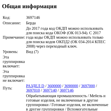
Общая информация
Код:
3697146
Описание:
Берда
До 2017 года код ОКДП можно использовать
для поиска кода ОКОФ (ОК 013-94). C 2017
Примечание:
года коды ОКДП можно использовать только
для поиска кодов ОКПД2 (ОК 034-2014 КПЕС
2008) через переходный ключ.
Уровень:
Вид (7)
Эта
группировка
включает:
Эта
группировка
не включает:
РАЗДЕЛ D
/
3600000
/
3690000
/
3697000
/
Путь:
3697010
/
3697140
/
3697146
Обрабатывающая промышленность / Мебель и
готовые изделия, не включенные в другие
группировки / Готовые изделия, не включенные
в другие группировки / Вспомогательные