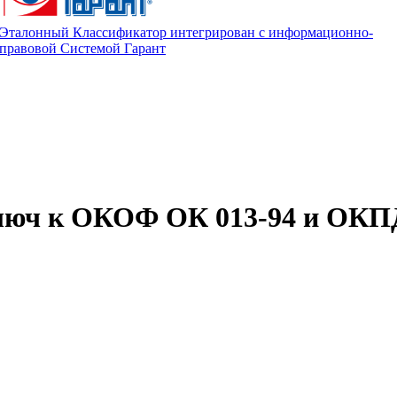
Эталонный Классификатор интегрирован с информационно-
правовой Системой Гарант
люч к ОКОФ ОК 013-94 и ОКП