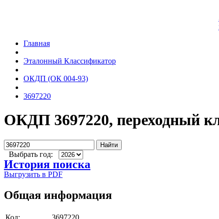
Главная
Эталонный Классификатор
ОКДП (ОК 004-93)
3697220
ОКДП 3697220, переходный к
Найти
Выбрать год:
История поиска
Выгрузить в PDF
Общая информация
Код:
3697220