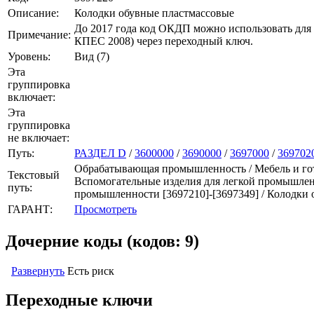
Описание:
Колодки обувные пластмассовые
До 2017 года код ОКДП можно использовать для
Примечание:
КПЕС 2008) через переходный ключ.
Уровень:
Вид (7)
Эта
группировка
включает:
Эта
группировка
не включает:
Путь:
РАЗДЕЛ D
/
3600000
/
3690000
/
3697000
/
369702
Обрабатывающая промышленность / Мебель и гото
Текстовый
Вспомогательные изделия для легкой промышленн
путь:
промышленности [3697210]-[3697349] / Колодки
ГАРАНТ:
Просмотреть
Дочерние коды (кодов: 9)
Развернуть
Есть риск
Переходные ключи