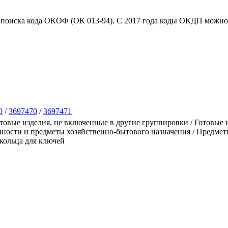
 поиска кода ОКОФ (ОК 013-94). C 2017 года коды ОКДП можно 
0
/
3697470
/
3697471
вые изделия, не включенные в другие группировки / Готовые и
ости и предметы хозяйственно-бытового назначения / Предметы
 кольца для ключей