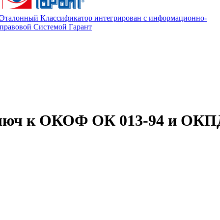
Эталонный Классификатор интегрирован с информационно-
правовой Системой Гарант
люч к ОКОФ ОК 013-94 и ОКП