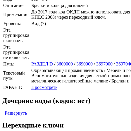
Описание:
Брелки и кольца для ключей
До 2017 года код ОКДП можно использовать для
Примечание:
КПЕС 2008) через переходный ключ.
Уровень:
Вид (7)
Эта
группировка
включает:
Эта
группировка
не включает:
Путь:
РАЗДЕЛ D
/
3600000
/
3690000
/
3697000
/
369704
Обрабатывающая промышленность / Мебель и гото
Текстовый
Вспомогательные изделия для легкой промышленн
путь:
металлические галантерейные мелкие / Брелки и
ГАРАНТ:
Просмотреть
Дочерние коды (кодов: нет)
Развернуть
Переходные ключи