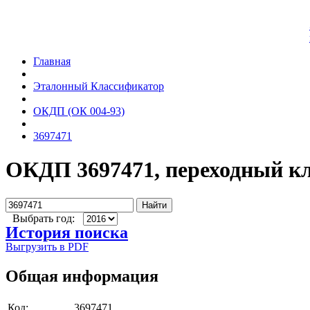
Главная
Эталонный Классификатор
ОКДП (ОК 004-93)
3697471
ОКДП 3697471, переходный к
Найти
Выбрать год:
История поиска
Выгрузить в PDF
Общая информация
Код:
3697471