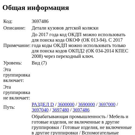
Общая информация
Код:
3697486
Описание:
Детали кузовов детской коляски
До 2017 года код ОКДП можно использовать
для поиска кода ОКОФ (ОК 013-94). C 2017
Примечание:
года коды ОКДП можно использовать только
для поиска кодов ОКПД2 (ОК 034-2014 КПЕС
2008) через переходный ключ.
Уровень:
Вид (7)
Эта
группировка
включает:
Эта
группировка
не включает:
РАЗДЕЛ D
/
3600000
/
3690000
/
3697000
/
Путь:
3697040
/
3697480
/
3697486
Обрабатывающая промышленность / Мебель и
готовые изделия, не включенные в другие
группировки / Готовые изделия, не включенные
в другие группировки / Вспомогательные