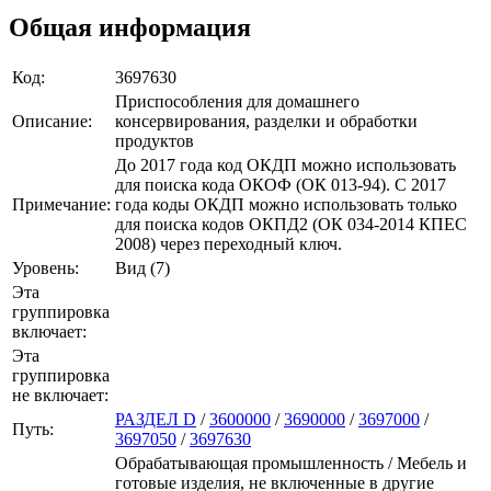
Общая информация
Код:
3697630
Приспособления для домашнего
Описание:
консервирования, разделки и обработки
продуктов
До 2017 года код ОКДП можно использовать
для поиска кода ОКОФ (ОК 013-94). C 2017
Примечание:
года коды ОКДП можно использовать только
для поиска кодов ОКПД2 (ОК 034-2014 КПЕС
2008) через переходный ключ.
Уровень:
Вид (7)
Эта
группировка
включает:
Эта
группировка
не включает:
РАЗДЕЛ D
/
3600000
/
3690000
/
3697000
/
Путь:
3697050
/
3697630
Обрабатывающая промышленность / Мебель и
готовые изделия, не включенные в другие