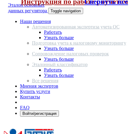
Инструкция по работе с отчетом
Свернуть все
Эталон основных
данных регулятора
Toggle navigation
Наши решения
Автоматизированная экспертиза учета ОС
Работать
Узнать больше
Подготовка учета к налоговому мониторингу
Узнать больше
Сопровождение налоговых проверок
Узнать больше
Эталонный классификатор
Работать
Узнать больше
Все решения
Мнения экспертов
Купить услуги
Контакты
FAQ
Войти/регистрация