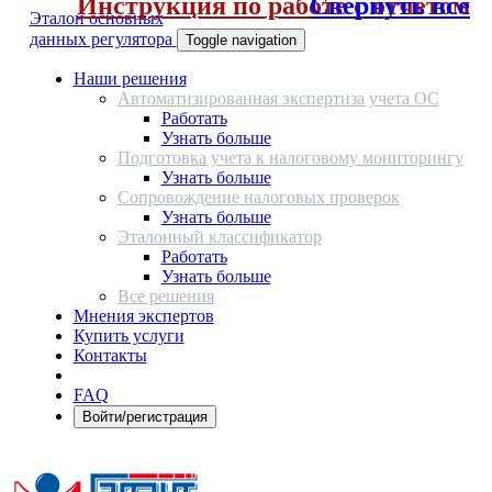
Инструкция по работе с отчетом
Свернуть все
Эталон основных
данных регулятора
Toggle navigation
Наши решения
Автоматизированная экспертиза учета ОС
Работать
Узнать больше
Подготовка учета к налоговому мониторингу
Узнать больше
Сопровождение налоговых проверок
Узнать больше
Эталонный классификатор
Работать
Узнать больше
Все решения
Мнения экспертов
Купить услуги
Контакты
FAQ
Войти/регистрация