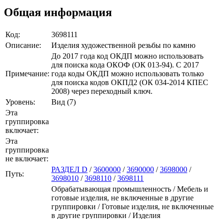
Общая информация
Код:
3698111
Описание:
Изделия художественной резьбы по камню
До 2017 года код ОКДП можно использовать
для поиска кода ОКОФ (ОК 013-94). C 2017
Примечание:
года коды ОКДП можно использовать только
для поиска кодов ОКПД2 (ОК 034-2014 КПЕС
2008) через переходный ключ.
Уровень:
Вид (7)
Эта
группировка
включает:
Эта
группировка
не включает:
РАЗДЕЛ D
/
3600000
/
3690000
/
3698000
/
Путь:
3698010
/
3698110
/
3698111
Обрабатывающая промышленность / Мебель и
готовые изделия, не включенные в другие
группировки / Готовые изделия, не включенные
в другие группировки / Изделия