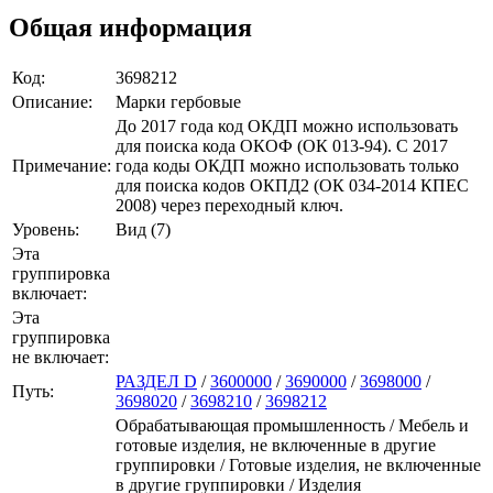
Общая информация
Код:
3698212
Описание:
Марки гербовые
До 2017 года код ОКДП можно использовать
для поиска кода ОКОФ (ОК 013-94). C 2017
Примечание:
года коды ОКДП можно использовать только
для поиска кодов ОКПД2 (ОК 034-2014 КПЕС
2008) через переходный ключ.
Уровень:
Вид (7)
Эта
группировка
включает:
Эта
группировка
не включает:
РАЗДЕЛ D
/
3600000
/
3690000
/
3698000
/
Путь:
3698020
/
3698210
/
3698212
Обрабатывающая промышленность / Мебель и
готовые изделия, не включенные в другие
группировки / Готовые изделия, не включенные
в другие группировки / Изделия