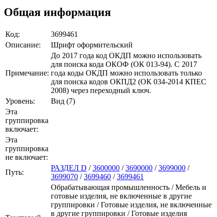
Общая информация
Код:
3699461
Описание:
Шрифт оформительский
До 2017 года код ОКДП можно использовать
для поиска кода ОКОФ (ОК 013-94). C 2017
Примечание:
года коды ОКДП можно использовать только
для поиска кодов ОКПД2 (ОК 034-2014 КПЕС
2008) через переходный ключ.
Уровень:
Вид (7)
Эта
группировка
включает:
Эта
группировка
не включает:
РАЗДЕЛ D
/
3600000
/
3690000
/
3699000
/
Путь:
3699070
/
3699460
/
3699461
Обрабатывающая промышленность / Мебель и
готовые изделия, не включенные в другие
группировки / Готовые изделия, не включенные
в другие группировки / Готовые изделия