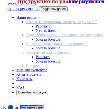
Инструкция по работе с отчетом
Свернуть все
Эталон основных
данных регулятора
Toggle navigation
Наши решения
Автоматизированная экспертиза учета ОС
Работать
Узнать больше
Подготовка учета к налоговому мониторингу
Узнать больше
Сопровождение налоговых проверок
Узнать больше
Эталонный классификатор
Работать
Узнать больше
Все решения
Мнения экспертов
Купить услуги
Контакты
FAQ
Войти/регистрация