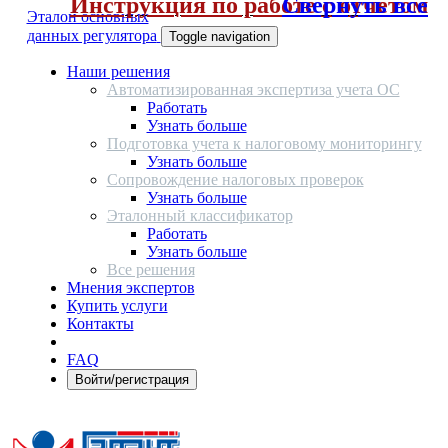
Инструкция по работе с отчетом
Свернуть все
Эталон основных
данных регулятора
Toggle navigation
Наши решения
Автоматизированная экспертиза учета ОС
Работать
Узнать больше
Подготовка учета к налоговому мониторингу
Узнать больше
Сопровождение налоговых проверок
Узнать больше
Эталонный классификатор
Работать
Узнать больше
Все решения
Мнения экспертов
Купить услуги
Контакты
FAQ
Войти/регистрация