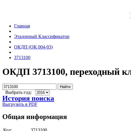
Главная
Эталонный Классификатор
ОКДП (ОК 004-93)
3713100
ОКДП 3713100, переходный к
Найти
Выбрать год:
История поиска
Выгрузить в PDF
Общая информация
Код:
3713100