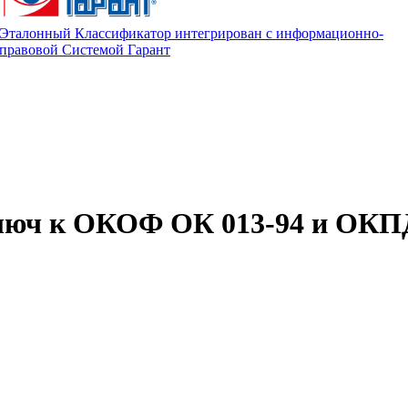
Эталонный Классификатор интегрирован с информационно-
правовой Системой Гарант
люч к ОКОФ ОК 013-94 и ОКП