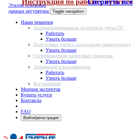
Инструкция по работе с отчетом
Свернуть все
Эталон основных
данных регулятора
Toggle navigation
Наши решения
Автоматизированная экспертиза учета ОС
Работать
Узнать больше
Подготовка учета к налоговому мониторингу
Узнать больше
Сопровождение налоговых проверок
Узнать больше
Эталонный классификатор
Работать
Узнать больше
Все решения
Мнения экспертов
Купить услуги
Контакты
FAQ
Войти/регистрация