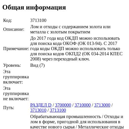
Общая информация
Код:
3713100
Лом и отходы с содержанием золота или
Описание:
металла с золотым покрытием
До 2017 года код ОКДП можно использовать
для поиска кода ОКОФ (ОК 013-94). C 2017
Примечание:
года коды ОКДП можно использовать только
для поиска кодов ОКПД2 (ОК 034-2014 КПЕС
2008) через переходный ключ.
Уровень:
Вид (7)
Эта
группировка
включает:
Эта
группировка
не включает:
РАЗДЕЛ D
/
3700000
/
3710000
/
3713000
/
Путь:
3713010
/
3713100
Обрабатывающая промышленность / Отходы и
лом в форме, пригодной для использования в
качестве нового сырья / Металлические отходы