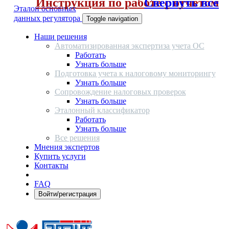
Инструкция по работе с отчетом
Свернуть все
Эталон основных
данных регулятора
Toggle navigation
Наши решения
Автоматизированная экспертиза учета ОС
Работать
Узнать больше
Подготовка учета к налоговому мониторингу
Узнать больше
Сопровождение налоговых проверок
Узнать больше
Эталонный классификатор
Работать
Узнать больше
Все решения
Мнения экспертов
Купить услуги
Контакты
FAQ
Войти/регистрация