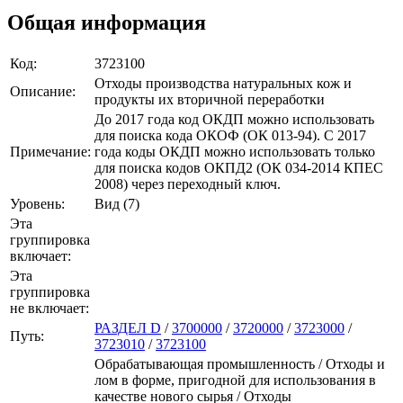
Общая информация
Код:
3723100
Отходы производства натуральных кож и
Описание:
продукты их вторичной переработки
До 2017 года код ОКДП можно использовать
для поиска кода ОКОФ (ОК 013-94). C 2017
Примечание:
года коды ОКДП можно использовать только
для поиска кодов ОКПД2 (ОК 034-2014 КПЕС
2008) через переходный ключ.
Уровень:
Вид (7)
Эта
группировка
включает:
Эта
группировка
не включает:
РАЗДЕЛ D
/
3700000
/
3720000
/
3723000
/
Путь:
3723010
/
3723100
Обрабатывающая промышленность / Отходы и
лом в форме, пригодной для использования в
качестве нового сырья / Отходы