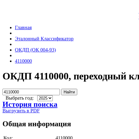
Главная
Эталонный Классификатор
ОКДП (ОК 004-93)
4110000
ОКДП 4110000, переходный к
Найти
Выбрать год:
История поиска
Выгрузить в PDF
Общая информация
Код:
4110000