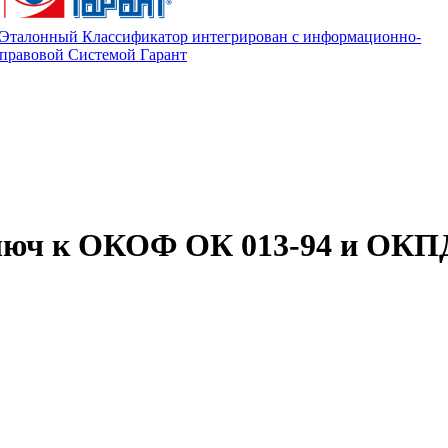
Эталонный Классификатор интегрирован с информационно-
правовой Системой Гарант
люч к ОКОФ ОК 013-94 и ОКПД