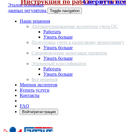
Инструкция по работе с отчетом
Свернуть все
Эталон основных
данных регулятора
Toggle navigation
Наши решения
Автоматизированная экспертиза учета ОС
Работать
Узнать больше
Подготовка учета к налоговому мониторингу
Узнать больше
Сопровождение налоговых проверок
Узнать больше
Эталонный классификатор
Работать
Узнать больше
Все решения
Мнения экспертов
Купить услуги
Контакты
FAQ
Войти/регистрация