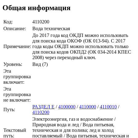
Общая информация
Код:
4110200
Описание:
Вода техническая
До 2017 года код ОКДП можно использовать
для поиска кода ОКОФ (ОК 013-94). C 2017
Примечание:
года коды ОКДП можно использовать только
для поиска кодов ОКПД2 (ОК 034-2014 КПЕС
2008) через переходный ключ.
Уровень:
Вид (7)
Эта
группировка
включает:
Эта
группировка
не включает:
РАЗДЕЛ E
/
4100000
/
4110000
/
4110010
/
Путь:
4110200
Электроэнергия, газ и водоснабжение /
Природная вода и лед / Вода питьевая,
Текстовый
техническая и для полива; лед и холод
путь:
поставляемый / Вода питьевая, техническая и