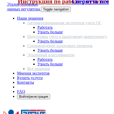
Инструкция по работе с отчетом
Свернуть все
Эталон основных
данных регулятора
Toggle navigation
Наши решения
Автоматизированная экспертиза учета ОС
Работать
Узнать больше
Подготовка учета к налоговому мониторингу
Узнать больше
Сопровождение налоговых проверок
Узнать больше
Эталонный классификатор
Работать
Узнать больше
Все решения
Мнения экспертов
Купить услуги
Контакты
FAQ
Войти/регистрация