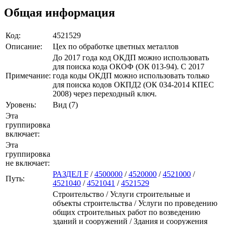
Общая информация
Код:
4521529
Описание:
Цех по обработке цветных металлов
До 2017 года код ОКДП можно использовать
для поиска кода ОКОФ (ОК 013-94). C 2017
Примечание:
года коды ОКДП можно использовать только
для поиска кодов ОКПД2 (ОК 034-2014 КПЕС
2008) через переходный ключ.
Уровень:
Вид (7)
Эта
группировка
включает:
Эта
группировка
не включает:
РАЗДЕЛ F
/
4500000
/
4520000
/
4521000
/
Путь:
4521040
/
4521041
/
4521529
Строительство / Услуги строительные и
объекты строительства / Услуги по проведению
общих строительных работ по возведению
зданий и сооружений / Здания и сооружения