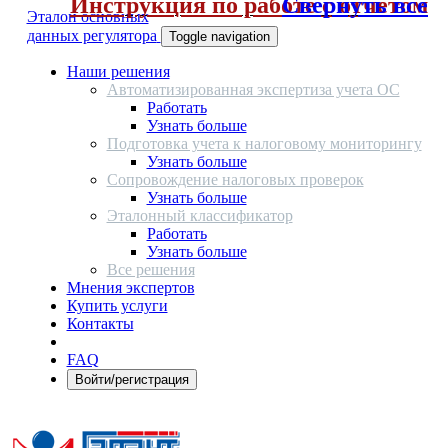
Инструкция по работе с отчетом
Свернуть все
Эталон основных
данных регулятора
Toggle navigation
Наши решения
Автоматизированная экспертиза учета ОС
Работать
Узнать больше
Подготовка учета к налоговому мониторингу
Узнать больше
Сопровождение налоговых проверок
Узнать больше
Эталонный классификатор
Работать
Узнать больше
Все решения
Мнения экспертов
Купить услуги
Контакты
FAQ
Войти/регистрация