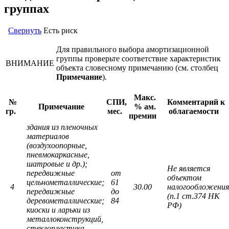
группах
Свернуть
Есть риск
Для правильного выбора амортизационной
группы проверьте соответствие характеристик
ВНИМАНИЕ
объекта словесному примечанию (см. столбец
Примечание
).
Макс.
№
СПИ,
Комментарий к
Примечание
% ам.
гр.
мес.
облагаемости
премии
здания из пленочных
материалов
(воздухоопорные,
пневмокаркасные,
шатровые и др.);
Не является
передвижные
от
объектом
цельнометаллические;
61
4
30.00
налогообложения
передвижные
до
(п.1 ст.374 НК
деревометаллические;
84
РФ)
киоски и ларьки из
металлоконструкций,
стеклопластика,