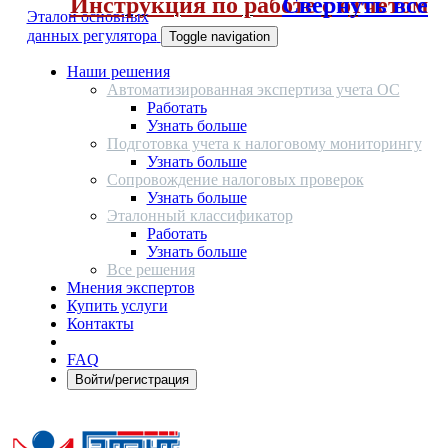
Инструкция по работе с отчетом
Свернуть все
Эталон основных
данных регулятора
Toggle navigation
Наши решения
Автоматизированная экспертиза учета ОС
Работать
Узнать больше
Подготовка учета к налоговому мониторингу
Узнать больше
Сопровождение налоговых проверок
Узнать больше
Эталонный классификатор
Работать
Узнать больше
Все решения
Мнения экспертов
Купить услуги
Контакты
FAQ
Войти/регистрация