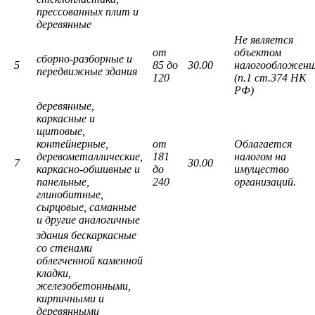
прессованных плит и
деревянные
Не является
от
объектом
сборно-разборные и
5
85 до
30.00
налогообложени
передвижные здания
120
(п.1 ст.374 НК
РФ)
деревянные,
каркасные и
щитовые,
контейнерные,
от
Облагается
деревометаллические,
181
налогом на
7
30.00
каркасно-обшивные и
до
имущество
панельные,
240
организаций.
глинобитные,
сырцовые, саманные
и другие аналогичные
здания бескаркасные
со стенами
облегченной каменной
кладки,
железобетонными,
кирпичными и
деревянными