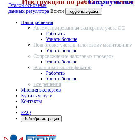
Инструкция по работе с отчетом
Свернуть все
Эталон основных
данных регулятора
Войти
Toggle navigation
Наши решения
Автоматизированная экспертиза учета ОС
Работать
Узнать больше
Подготовка учета к налоговому мониторингу
Узнать больше
Сопровождение налоговых проверок
Узнать больше
Эталонный классификатор
Работать
Узнать больше
Все решения
Мнения экспертов
Купить услуги
Контакты
FAQ
Войти/регистрация