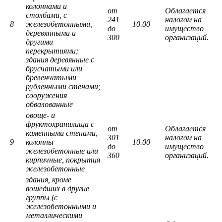
колоннами и
от
Облагается
столбами, с
241
налогом на
8
железобетонными,
10.00
до
имущество
деревянными и
300
организаций.
другими
перекрытиями;
здания деревянные с
брусчатыми или
бревенчатыми
рубленными стенами;
сооружения
обвалованные
овоще- и
фруктохранилища с
от
Облагается
каменными стенами,
301
налогом на
9
колонны
10.00
до
имущество
железобетонные или
360
организаций.
кирпичные, покрытия
железобетонные
здания, кроме
вошедших в другие
группы (с
железобетонными и
металлическими