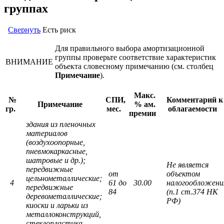
группах
Свернуть
Есть риск
Для правильного выбора амортизационной
группы проверьте соответствие характеристик
ВНИМАНИЕ
объекта словесному примечанию (см. столбец
Примечание
).
Макс.
№
СПИ,
Комментарий к
Примечание
% ам.
гр.
мес.
облагаемости
премии
здания из пленочных
материалов
(воздухоопорные,
пневмокаркасные,
шатровые и др.);
Не является
передвижные
от
объектом
цельнометаллические;
4
61 до
30.00
налогообложени
передвижные
84
(п.1 ст.374 НК
деревометаллические;
РФ)
киоски и ларьки из
металлоконструкций,
стеклопластика,