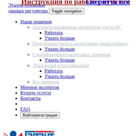
Инструкция по работе с отчетом
Свернуть все
Эталон основных
данных регулятора
Toggle navigation
Наши решения
Автоматизированная экспертиза учета ОС
Работать
Узнать больше
Подготовка учета к налоговому мониторингу
Узнать больше
Сопровождение налоговых проверок
Узнать больше
Эталонный классификатор
Работать
Узнать больше
Все решения
Мнения экспертов
Купить услуги
Контакты
FAQ
Войти/регистрация