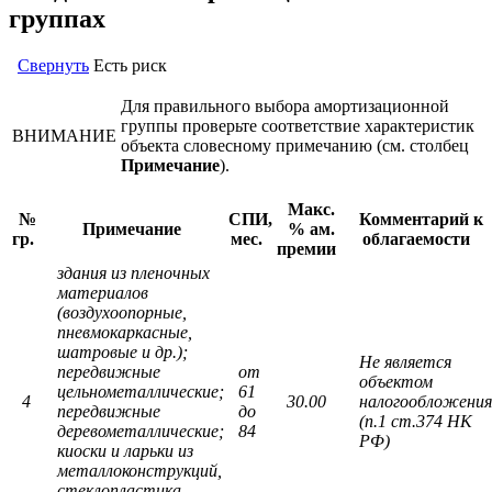
группах
Свернуть
Есть риск
Для правильного выбора амортизационной
группы проверьте соответствие характеристик
ВНИМАНИЕ
объекта словесному примечанию (см. столбец
Примечание
).
Макс.
№
СПИ,
Комментарий к
Примечание
% ам.
гр.
мес.
облагаемости
премии
здания из пленочных
материалов
(воздухоопорные,
пневмокаркасные,
шатровые и др.);
Не является
передвижные
от
объектом
цельнометаллические;
61
4
30.00
налогообложения
передвижные
до
(п.1 ст.374 НК
деревометаллические;
84
РФ)
киоски и ларьки из
металлоконструкций,
стеклопластика,