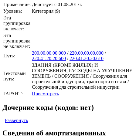
Примечание:
Действует с 01.08.2017г.
Уровень:
Категория (9)
Эта
группировка
включает:
Эта
группировка
не включает:
200.00.00.00.000
/
220.00.00.00.000
/
Путь:
220.41.20.20.600
/
220.41.20.20.610
ЗДАНИЯ (КРОМЕ ЖИЛЫХ) И
СООРУЖЕНИЯ, РАСХОДЫ НА УЛУЧШЕНИЕ
Текстовый
ЗЕМЕЛЬ / СООРУЖЕНИЯ / Сооружения для
путь:
строительной индустрии, транспорта и связи /
Сооружения для строительной индустрии
ГАРАНТ:
Просмотреть
Дочерние коды (кодов: нет)
Развернуть
Сведения об амортизационных