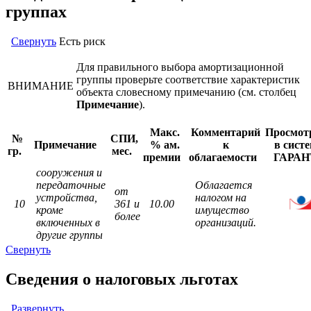
группах
Свернуть
Есть риск
Для правильного выбора амортизационной
группы проверьте соответствие характеристик
ВНИМАНИЕ
объекта словесному примечанию (см. столбец
Примечание
).
Макс.
Комментарий
Просмот
№
СПИ,
Примечание
% ам.
к
в сист
гр.
мес.
премии
облагаемости
ГАРАН
сооружения и
передаточные
Облагается
от
устройства,
налогом на
10
361 и
10.00
кроме
имущество
более
включенных в
организаций.
другие группы
Свернуть
Сведения о налоговых льготах
Развернуть