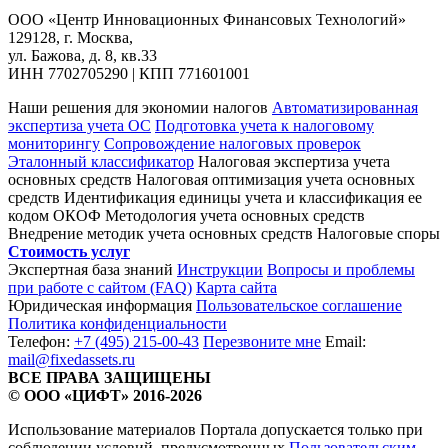
ООО «Центр Инновационных Финансовых Технологий»
129128
, г.
Москва
,
ул. Бажова, д. 8, кв.33
ИНН
7702705290
| КПП 771601001
Наши решения для экономии налогов
Автоматизированная
экспертиза учета ОС
Подготовка учета к налоговому
мониторингу
Сопровождение налоговых проверок
Эталонный классификатор
Налоговая экспертиза учета
основных средств
Налоговая оптимизация учета основных
средств
Идентификация единицы учета и классификация ее
кодом ОКОФ
Методология учета основных средств
Внедрение методик учета основных средств
Налоговые споры
Стоимость услуг
Экспертная база знаний
Инструкции
Вопросы и проблемы
при работе с сайтом (FAQ)
Карта сайта
Юридическая информация
Пользовательское соглашение
Политика конфиденциальности
Телефон:
+7 (495) 215-00-43
Перезвоните мне
Email:
mail@fixedassets.ru
ВСЕ ПРАВА ЗАЩИЩЕНЫ
© ООО «ЦИФТ» 2016-2026
Использование материалов Портала допускается только при
соблюдении условий, предусмотренных
Пользовательским