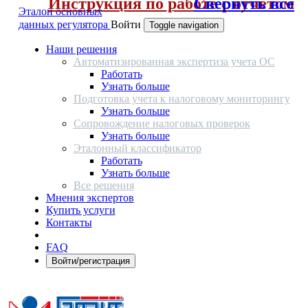
Инструкция по работе с отчетом
Свернуть все
Эталон основных
данных регулятора
Войти
Toggle navigation
Наши решения
Автоматизированная экспертиза учета ОС
Работать
Узнать больше
Подготовка учета к налоговому мониторингу
Узнать больше
Сопровождение налоговых проверок
Узнать больше
Эталонный классификатор
Работать
Узнать больше
Все решения
Мнения экспертов
Купить услуги
Контакты
FAQ
Войти/регистрация