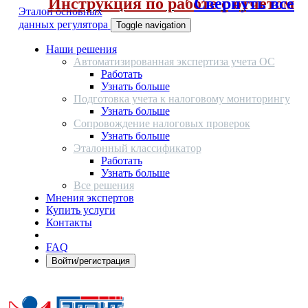
Инструкция по работе с отчетом
Свернуть все
Эталон основных
данных регулятора
Toggle navigation
Наши решения
Автоматизированная экспертиза учета ОС
Работать
Узнать больше
Подготовка учета к налоговому мониторингу
Узнать больше
Сопровождение налоговых проверок
Узнать больше
Эталонный классификатор
Работать
Узнать больше
Все решения
Мнения экспертов
Купить услуги
Контакты
FAQ
Войти/регистрация