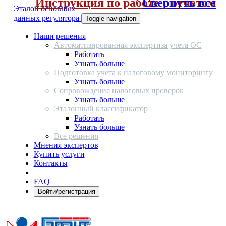
Инструкция по работе с отчетом
Свернуть все
Эталон основных
данных регулятора
Toggle navigation
Наши решения
Автоматизированная экспертиза учета ОС
Работать
Узнать больше
Подготовка учета к налоговому мониторингу
Узнать больше
Сопровождение налоговых проверок
Узнать больше
Эталонный классификатор
Работать
Узнать больше
Все решения
Мнения экспертов
Купить услуги
Контакты
FAQ
Войти/регистрация