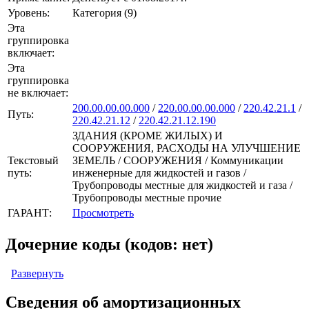
Уровень:
Категория (9)
Эта
группировка
включает:
Эта
группировка
не включает:
200.00.00.00.000
/
220.00.00.00.000
/
220.42.21.1
/
Путь:
220.42.21.12
/
220.42.21.12.190
ЗДАНИЯ (КРОМЕ ЖИЛЫХ) И
СООРУЖЕНИЯ, РАСХОДЫ НА УЛУЧШЕНИЕ
Текстовый
ЗЕМЕЛЬ / СООРУЖЕНИЯ / Коммуникации
путь:
инженерные для жидкостей и газов /
Трубопроводы местные для жидкостей и газа /
Трубопроводы местные прочие
ГАРАНТ:
Просмотреть
Дочерние коды (кодов: нет)
Развернуть
Сведения об амортизационных