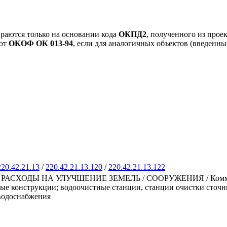
раются только на основании кода
ОКПД2
, полученного из прое
 от
ОКОФ ОК 013-94
, если для аналогичных объектов (введенны
220.42.21.13
/
220.42.21.13.120
/
220.42.21.13.122
ХОДЫ НА УЛУЧШЕНИЕ ЗЕМЕЛЬ / СООРУЖЕНИЯ / Коммуникац
ые конструкции; водоочистные станции, станции очистки сточн
 водоснабжения