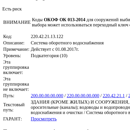
Есть риск
Коды
ОКОФ ОК 013-2014
для сооружений выби
ВНИМАНИЕ
выбора может использоваться переходный ключ
Код:
220.42.21.13.122
Описание:
Система оборотного водоснабжения
Примечание:
Действует с 01.08.2017г.
Уровень:
Подкатегория (10)
Эта
группировка
включает:
Эта
группировка
не включает:
Путь:
200.00.00.00.000
/
220.00.00.00.000
/
220.42.21.1
/
ЗДАНИЯ (КРОМЕ ЖИЛЫХ) И СООРУЖЕНИЯ, РАС
Текстовый
оросительные (каналы); водоводы и водопроводн
путь:
водоснабжения и очистки / Система оборотного
ГАРАНТ:
Просмотреть