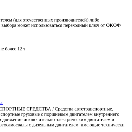
ителем (для отечественных производителей) либо
я выбора может использоваться переходный ключ от
ОКОФ
е более 12 т
22
НЫЕ СРЕДСТВА / Средства автотранспортные,
анспортные грузовые с поршневым двигателем внутреннего
 в движение исключительно электрическим двигателем и
Автосамосвалы с дизельным двигателем, имеющие технически