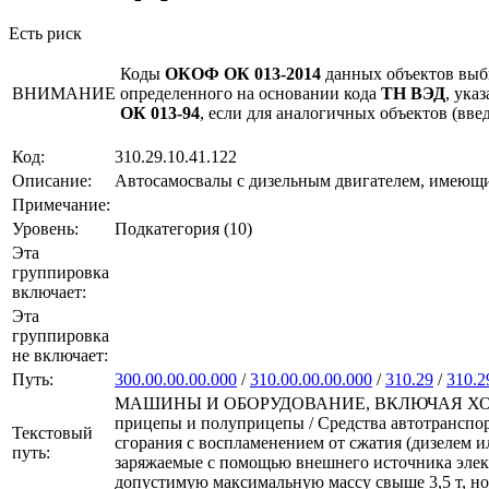
Есть риск
Коды
ОКОФ ОК 013-2014
данных объектов выб
ВНИМАНИЕ
определенного на основании кода
ТН ВЭД
, ука
ОК 013-94
, если для аналогичных объектов (вв
Код:
310.29.10.41.122
Описание:
Автосамосвалы с дизельным двигателем, имеющие
Примечание:
Уровень:
Подкатегория (10)
Эта
группировка
включает:
Эта
группировка
не включает:
Путь:
300.00.00.00.000
/
310.00.00.00.000
/
310.29
/
310.2
МАШИНЫ И ОБОРУДОВАНИЕ, ВКЛЮЧАЯ ХОЗЯЙ
прицепы и полуприцепы / Средства автотранспор
Текстовый
сгорания с воспламенением от сжатия (дизелем 
путь:
заряжаемые с помощью внешнего источника элек
допустимую максимальную массу свыше 3,5 т, но 