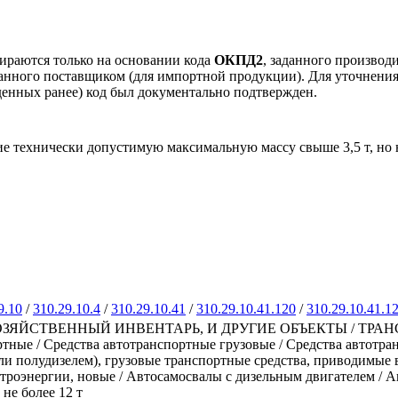
ираются только на основании кода
ОКПД2
, заданного производ
занного поставщиком (для импортной продукции). Для уточнени
еденных ранее) код был документально подтвержден.
 технически допустимую максимальную массу свыше 3,5 т, но н
9.10
/
310.29.10.4
/
310.29.10.41
/
310.29.10.41.120
/
310.29.10.41.1
СТВЕННЫЙ ИНВЕНТАРЬ, И ДРУГИЕ ОБЪЕКТЫ / ТРАНСПОРТ
тные / Средства автотранспортные грузовые / Средства автотр
или полудизелем), грузовые транспортные средства, приводи­мые
троэнергии, новые / Автосамосвалы с дизельным двигателем / 
не более 12 т