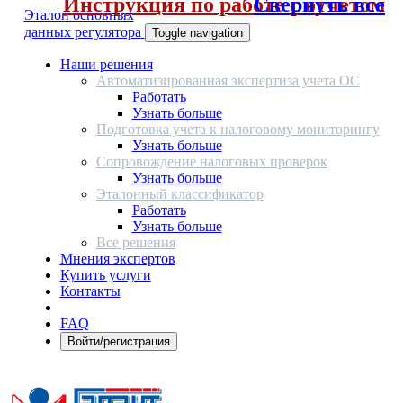
Инструкция по работе с отчетом
Свернуть все
Эталон основных
данных регулятора
Toggle navigation
Наши решения
Автоматизированная экспертиза учета ОС
Работать
Узнать больше
Подготовка учета к налоговому мониторингу
Узнать больше
Сопровождение налоговых проверок
Узнать больше
Эталонный классификатор
Работать
Узнать больше
Все решения
Мнения экспертов
Купить услуги
Контакты
FAQ
Войти/регистрация