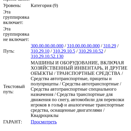
Уровень:
Категория (9)
Эта
группировка
включает:
Эта
группировка
не включает:
300.00.00.00.000
/
310.00.00.00.000
/
310.29
/
Путь:
310.29.10
/
310.29.10.5
/
310.29.10.52
/
310.29.10.52.130
МАШИНЫ И ОБОРУДОВАНИЕ, ВКЛЮЧАЯ
ХОЗЯЙСТВЕННЫЙ ИНВЕНТАРЬ, И ДРУГИЕ
ОБЪЕКТЫ / ТРАНСПОРТНЫЕ СРЕДСТВА /
Средства автотранспортные, прицепы и
полуприцепы / Средства автотранспортные /
Текстовый
Средства автотранспортные специального
путь:
назначения / Средства транспортные для
движения по снегу, автомобили для перевозки
игроков в гольф и аналогичные транспортные
средства, оснащенные двигателями /
Квадроциклы
ГАРАНТ:
Просмотреть