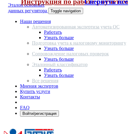
Инструкция по работе с отчетом
Свернуть все
Эталон основных
данных регулятора
Toggle navigation
Наши решения
Автоматизированная экспертиза учета ОС
Работать
Узнать больше
Подготовка учета к налоговому мониторингу
Узнать больше
Сопровождение налоговых проверок
Узнать больше
Эталонный классификатор
Работать
Узнать больше
Все решения
Мнения экспертов
Купить услуги
Контакты
FAQ
Войти/регистрация