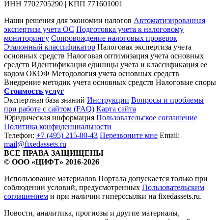
ИНН
7702705290
| КПП 771601001
Наши решения для экономии налогов
Автоматизированная
экспертиза учета ОС
Подготовка учета к налоговому
мониторингу
Сопровождение налоговых проверок
Эталонный классификатор
Налоговая экспертиза учета
основных средств
Налоговая оптимизация учета основных
средств
Идентификация единицы учета и классификация ее
кодом ОКОФ
Методология учета основных средств
Внедрение методик учета основных средств
Налоговые споры
Стоимость услуг
Экспертная база знаний
Инструкции
Вопросы и проблемы
при работе с сайтом (FAQ)
Карта сайта
Юридическая информация
Пользовательское соглашение
Политика конфиденциальности
Телефон:
+7 (495) 215-00-43
Перезвоните мне
Email:
mail@fixedassets.ru
ВСЕ ПРАВА ЗАЩИЩЕНЫ
© ООО «ЦИФТ» 2016-2026
Использование материалов Портала допускается только при
соблюдении условий, предусмотренных
Пользовательским
соглашением
и при наличии гиперссылки на fixedassets.ru.
Новости, аналитика, прогнозы и другие материалы,