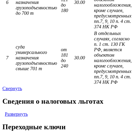
6
назначения
30.00
до
налогообложения,
грузоподъемностью
180
кроме случаев,
до 700 т
предусмотренных
пп.7, 9, 10 п. 4 ст.
374 НК РФ
В отдельных
случаях, согласно
п. 1 ст. 130 ГК
суда
от
РФ, является
универсального
181
объектом
7
назначения
30.00
до
налогообложения,
грузоподъемностью
240
кроме случаев,
свыше 701 т
предусмотренных
пп.7, 9, 10 п. 4 ст.
374 НК РФ
Свернуть
Сведения о налоговых льготах
Развернуть
Переходные ключи