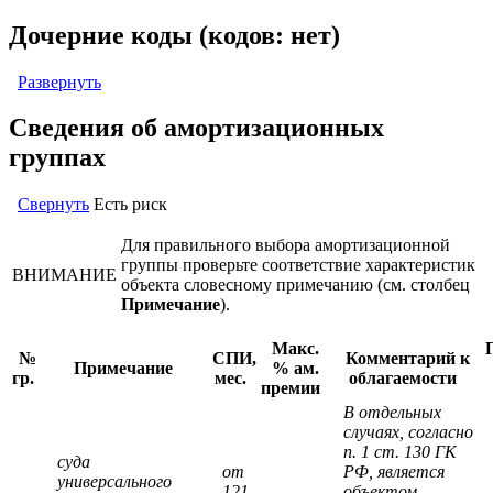
Дочерние коды (кодов: нет)
Развернуть
Сведения об амортизационных
группах
Свернуть
Есть риск
Для правильного выбора амортизационной
группы проверьте соответствие характеристик
ВНИМАНИЕ
объекта словесному примечанию (см. столбец
Примечание
).
Макс.
№
СПИ,
Комментарий к
Примечание
% ам.
гр.
мес.
облагаемости
премии
В отдельных
случаях, согласно
п. 1 ст. 130 ГК
суда
от
РФ, является
универсального
121
объектом