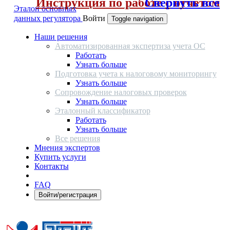
Инструкция по работе с отчетом
Свернуть все
Эталон основных
данных регулятора
Войти
Toggle navigation
Наши решения
Автоматизированная экспертиза учета ОС
Работать
Узнать больше
Подготовка учета к налоговому мониторингу
Узнать больше
Сопровождение налоговых проверок
Узнать больше
Эталонный классификатор
Работать
Узнать больше
Все решения
Мнения экспертов
Купить услуги
Контакты
FAQ
Войти/регистрация