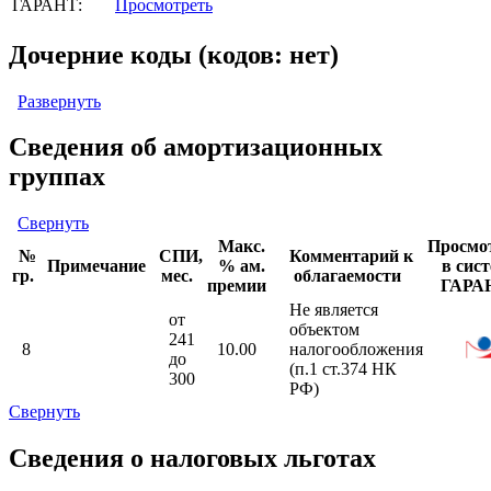
ГАРАНТ:
Просмотреть
Дочерние коды (кодов: нет)
Развернуть
Сведения об амортизационных
группах
Свернуть
Макс.
Просмо
№
СПИ,
Комментарий к
Примечание
% ам.
в сис
гр.
мес.
облагаемости
премии
ГАРА
Не является
от
объектом
241
8
10.00
налогообложения
до
(п.1 ст.374 НК
300
РФ)
Свернуть
Сведения о налоговых льготах