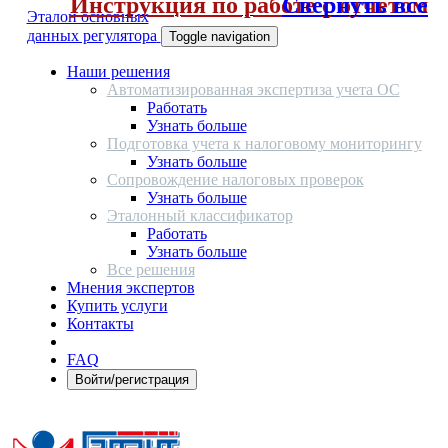
Инструкция по работе с отчетом
Свернуть все
Эталон основных
данных регулятора
Toggle navigation
Наши решения
Автоматизированная экспертиза учета ОС
Работать
Узнать больше
Подготовка учета к налоговому мониторингу
Узнать больше
Сопровождение налоговых проверок
Узнать больше
Эталонный классификатор
Работать
Узнать больше
Все решения
Мнения экспертов
Купить услуги
Контакты
FAQ
Войти/регистрация