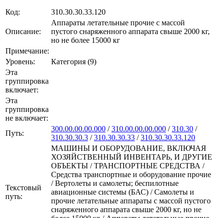
Код:
310.30.30.33.120
Аппараты летательные прочие с массой
Описание:
пустого снаряженного аппарата свыше 2000 кг,
но не более 15000 кг
Примечание:
Уровень:
Категория (9)
Эта
группировка
включает:
Эта
группировка
не включает:
300.00.00.00.000
/
310.00.00.00.000
/
310.30
/
Путь:
310.30.30.3
/
310.30.30.33
/
310.30.30.33.120
МАШИНЫ И ОБОРУДОВАНИЕ, ВКЛЮЧАЯ
ХОЗЯЙСТВЕННЫЙ ИНВЕНТАРЬ, И ДРУГИЕ
ОБЪЕКТЫ / ТРАНСПОРТНЫЕ СРЕДСТВА /
Средства транспортные и оборудование прочие
/ Вертолеты и самолеты; беспилотные
Текстовый
авиационные системы (БАС) / Самолеты и
путь:
прочие летательные аппараты с массой пустого
снаряженного аппарата свыше 2000 кг, но не