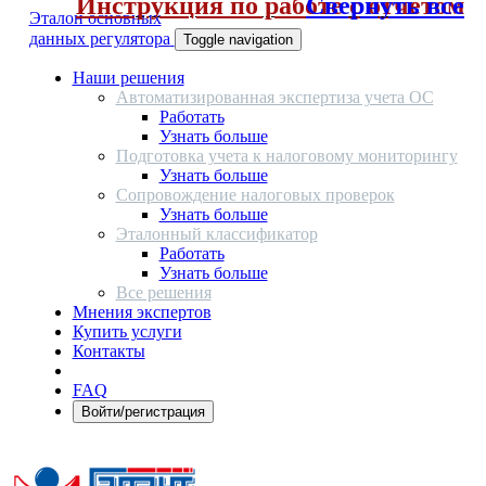
Инструкция по работе с отчетом
Свернуть все
Эталон основных
данных регулятора
Toggle navigation
Наши решения
Автоматизированная экспертиза учета ОС
Работать
Узнать больше
Подготовка учета к налоговому мониторингу
Узнать больше
Сопровождение налоговых проверок
Узнать больше
Эталонный классификатор
Работать
Узнать больше
Все решения
Мнения экспертов
Купить услуги
Контакты
FAQ
Войти/регистрация