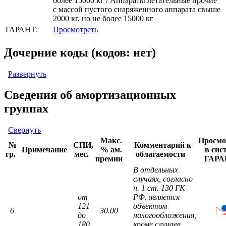
более 15000 кг / Аппараты летательные прочие
с массой пустого снаряженного аппарата свыше
2000 кг, но не более 15000 кг
ГАРАНТ:
Просмотреть
Дочерние коды (кодов: нет)
Развернуть
Сведения об амортизационных
группах
Свернуть
Макс.
Просмо
№
СПИ,
Комментарий к
Примечание
% ам.
в сис
гр.
мес.
облагаемости
премии
ГАРА
В отдельных
случаях, согласно
п. 1 ст. 130 ГК
от
РФ, является
121
объектом
6
30.00
до
налогообложения,
180
кроме случаев,