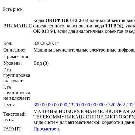
Есть риск
Коды
ОКОФ ОК 013-2014
данных объектов выб
ВНИМАНИЕ
определенного на основании кода
ТН ВЭД
, ука
ОК 013-94
, если для аналогичных объектов (вв
Код:
320.26.20.14
Описание:
Машины вычислительные электронные цифровые,
Примечание:
Уровень:
Вид (8)
Эта
группировка
включает:
Эта
группировка
не включает:
Путь:
300.00.00.00.000
/
320.00.00.00.000
/
320.26.2
/
320
МАШИНЫ И ОБОРУДОВАНИЕ, ВКЛЮЧАЯ Х
Текстовый
ТЕЛЕКОММУНИКАЦИОННОЕ (ИКТ) ОБОРУДОВАНИЕ
путь:
виде систем для автоматической обработки дан
ГАРАНТ:
Просмотреть