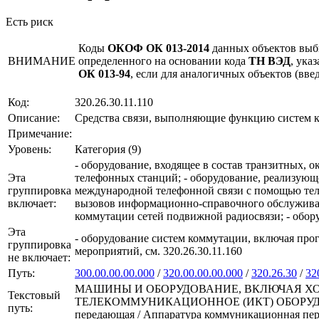
Есть риск
Коды
ОКОФ ОК 013-2014
данных объектов выб
ВНИМАНИЕ
определенного на основании кода
ТН ВЭД
, ука
ОК 013-94
, если для аналогичных объектов (вв
Код:
320.26.30.11.110
Описание:
Средства связи, выполняющие функцию систем 
Примечание:
Уровень:
Категория (9)
- оборудование, входящее в состав транзитных, 
Эта
телефонных станций; - оборудование, реализующ
группировка
международной телефонной связи с помощью теле
включает:
вызовов информационно-справочного обслуживани
коммутации сетей подвижной радиосвязи; - обо
Эта
- оборудование систем коммутации, включая пр
группировка
мероприятий, см. 320.26.30.11.160
не включает:
Путь:
300.00.00.00.000
/
320.00.00.00.000
/
320.26.30
/
32
МАШИНЫ И ОБОРУДОВАНИЕ, ВКЛЮЧАЯ ХО
Текстовый
ТЕЛЕКОММУНИКАЦИОННОЕ (ИКТ) ОБОРУДОВАНИЕ 
путь:
передающая / Аппаратура коммуникационная пе