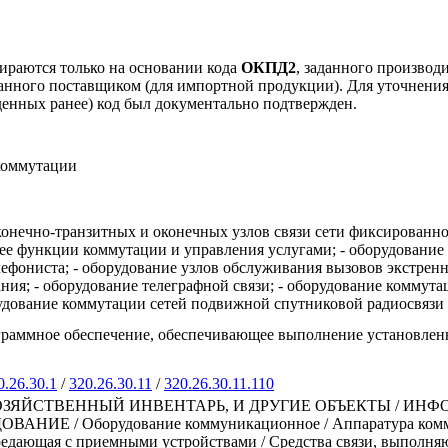
ираются только на основании кода
ОКПД2
, заданного производ
занного поставщиком (для импортной продукции). Для уточнени
еденных ранее) код был документально подтвержден.
коммутации
оконечно-транзитных и оконечных узлов связи сети фиксированн
ее функции коммутации и управления услугами; - оборудование 
фониста; - оборудование узлов обслуживания вызовов экстрен
я; - оборудование телеграфной связи; - оборудование коммута
рудование коммутации сетей подвижной спутниковой радиосвязи
ограммное обеспечение, обеспечивающее выполнение установле
0.26.30.1
/
320.26.30.11
/
320.26.30.11.110
ЗЯЙСТВЕННЫЙ ИНВЕНТАРЬ, И ДРУГИЕ ОБЪЕКТЫ / ИН
/ Оборудование коммуникационное / Аппаратура коммуник
редающая с приемными устройствами / Средства связи, выполн