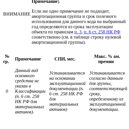
Примечание
).
Если ни одно примечание не подходит,
ВНИМАНИЕ
амортизационная группа и срок полезного
использования для данного кода на выбранный
год определяются из срока эксплуатации
объекта по правилам
п. 3
,
п. 6 ст. 258 НК РФ
сооветственно (см. в таблице строку нулевой
амортизационной группы).
№
Макс. % ам.
Примечание
СПИ, мес.
гр.
премии
Данный вид
Устанавливается
Устанавливается
основного
на основании
согласно данным
средства не
эксплуатационной
для группы,
указан в
документации (п.
соответствующей
0
Классификации
6 ст. 258 НК РФ
сроку,
(п. 6 ст. 258
для
определенному из
НК РФ для
материальных
эксплуатационной
материальных
активов)
документации.
активов).