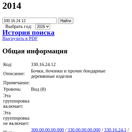
2014
Найти
Выбрать год:
История поиска
Выгрузить в PDF
Общая информация
Код:
330.16.24.12
Бочки, бочонки и прочие бондарные
Описание:
деревянные изделия
Примечание:
Уровень:
Вид (8)
Эта
группировка
включает:
Эта
группировка
не включает:
300.00.00.00.000
/
330.00.00.00.000
/
330.16.24.1
/