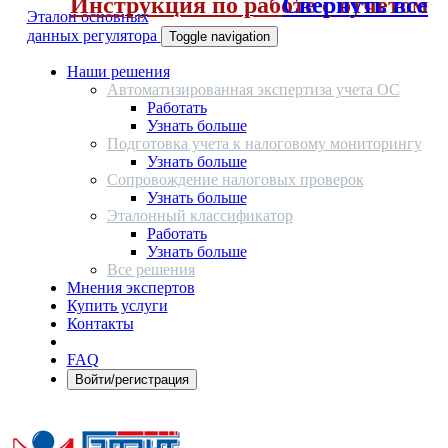
Инструкция по работе с отчетом
Свернуть все
Эталон основных
данных регулятора
Toggle navigation
Наши решения
Автоматизированная экспертиза учета ОС
Работать
Узнать больше
Подготовка учета к налоговому мониторингу
Узнать больше
Сопровождение налоговых проверок
Узнать больше
Эталонный классификатор
Работать
Узнать больше
Все решения
Мнения экспертов
Купить услуги
Контакты
FAQ
Войти/регистрация