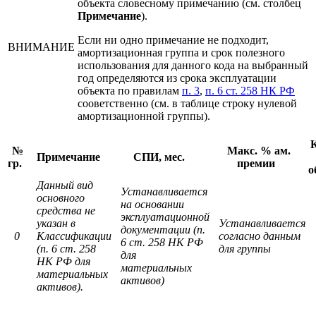
объекта словесному примечанию (см. столбец
Примечание
).
Если ни одно примечание не подходит,
ВНИМАНИЕ
амортизационная группа и срок полезного
использования для данного кода на выбранный
год определяются из срока эксплуатации
объекта по правилам
п. 3
,
п. 6 ст. 258 НК РФ
сооветственно (см. в таблице строку нулевой
амортизационной группы).
№
Макс. % ам.
Примечание
СПИ, мес.
гр.
премии
о
Данный вид
Устанавливается
основного
на основании
средства не
эксплуатационной
указан в
Устанавливается
документации (п.
0
Классификации
согласно данным
6 ст. 258 НК РФ
(п. 6 ст. 258
для группы
для
НК РФ для
материальных
материальных
активов)
активов).