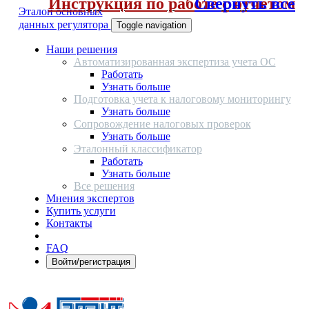
Инструкция по работе с отчетом
Свернуть все
Эталон основных
данных регулятора
Toggle navigation
Наши решения
Автоматизированная экспертиза учета ОС
Работать
Узнать больше
Подготовка учета к налоговому мониторингу
Узнать больше
Сопровождение налоговых проверок
Узнать больше
Эталонный классификатор
Работать
Узнать больше
Все решения
Мнения экспертов
Купить услуги
Контакты
FAQ
Войти/регистрация