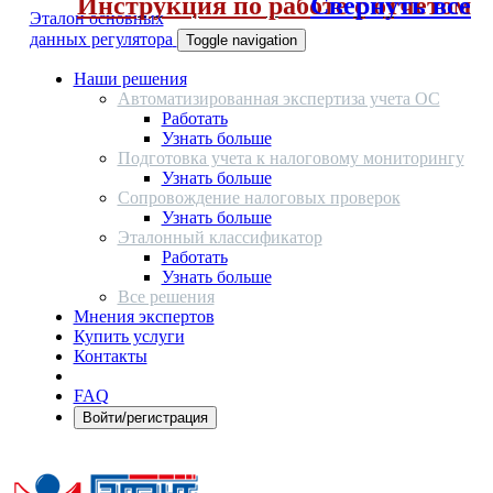
Инструкция по работе с отчетом
Свернуть все
Эталон основных
данных регулятора
Toggle navigation
Наши решения
Автоматизированная экспертиза учета ОС
Работать
Узнать больше
Подготовка учета к налоговому мониторингу
Узнать больше
Сопровождение налоговых проверок
Узнать больше
Эталонный классификатор
Работать
Узнать больше
Все решения
Мнения экспертов
Купить услуги
Контакты
FAQ
Войти/регистрация