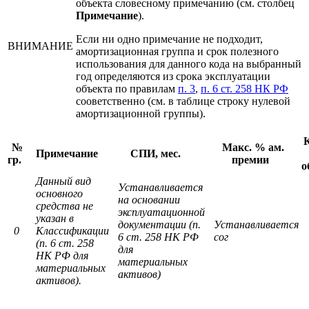
объекта словесному примечанию (см. столбец
Примечание
).
Если ни одно примечание не подходит,
ВНИМАНИЕ
амортизационная группа и срок полезного
использования для данного кода на выбранный
год определяются из срока эксплуатации
объекта по правилам
п. 3
,
п. 6 ст. 258 НК РФ
сооветственно (см. в таблице строку нулевой
амортизационной группы).
№
Макс. % ам.
Примечание
СПИ, мес.
гр.
премии
о
Данный вид
Устанавливается
основного
на основании
средства не
эксплуатационной
указан в
документации (п.
Устанавливается
0
Классификации
6 ст. 258 НК РФ
сог
(п. 6 ст. 258
для
НК РФ для
материальных
материальных
активов)
активов).