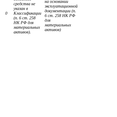
на основании
средства не
эксплуатационной
указан в
документации (п.
0
Классификации
6 ст. 258 НК РФ
(п. 6 ст. 258
для
НК РФ для
материальных
материальных
активов)
активов).