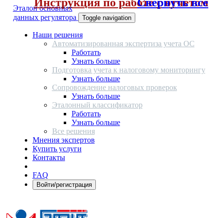
Инструкция по работе с отчетом
Свернуть все
Эталон основных
данных регулятора
Toggle navigation
Наши решения
Автоматизированная экспертиза учета ОС
Работать
Узнать больше
Подготовка учета к налоговому мониторингу
Узнать больше
Сопровождение налоговых проверок
Узнать больше
Эталонный классификатор
Работать
Узнать больше
Все решения
Мнения экспертов
Купить услуги
Контакты
FAQ
Войти/регистрация