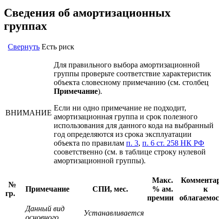
Сведения об амортизационных
группах
Свернуть
Есть риск
Для правильного выбора амортизационной
группы проверьте соответствие характеристик
объекта словесному примечанию (см. столбец
Примечание
).
Если ни одно примечание не подходит,
ВНИМАНИЕ
амортизационная группа и срок полезного
использования для данного кода на выбранный
год определяются из срока эксплуатации
объекта по правилам
п. 3
,
п. 6 ст. 258 НК РФ
сооветственно (см. в таблице строку нулевой
амортизационной группы).
Макс.
Коммента
№
Примечание
СПИ, мес.
% ам.
к
гр.
премии
облагаемо
Данный вид
Устанавливается
основного