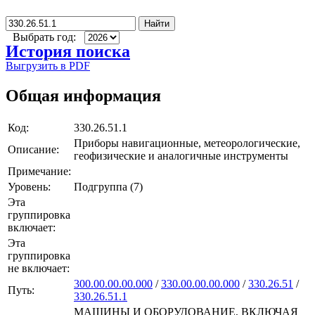
Найти
Выбрать год:
История поиска
Выгрузить в PDF
Общая информация
Код:
330.26.51.1
Приборы навигационные, метеорологические,
Описание:
геофизические и аналогичные инструменты
Примечание:
Уровень:
Подгруппа (7)
Эта
группировка
включает:
Эта
группировка
не включает:
300.00.00.00.000
/
330.00.00.00.000
/
330.26.51
/
Путь:
330.26.51.1
МАШИНЫ И ОБОРУДОВАНИЕ, ВКЛЮЧАЯ