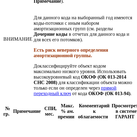
Примечание
).
Для данного кода на выборанный год имеются
коды-потомки с иным набором
амортизационных групп (см. разделы
Дочерние коды
в отчетах для данного кода и
ВНИМАНИЕ
для всех его потомков).
Есть риск неверного определения
амортизационной группы.
Доклассифицируйте объект кодом
максимально низкого уровня. Использовать
высокоуровневый код
ОКОФ (ОК 013-2014
СНС 2008)
для классификации объекта можно
только если он определен через
прямой
переходный ключ
от кода
ОКОФ (ОК 013-94)
.
Макс.
Комментарий
Просмотре
№
СПИ,
Примечание
% ам.
к
в системе
гр.
мес.
премии
облагаемости
ГАРАНТ