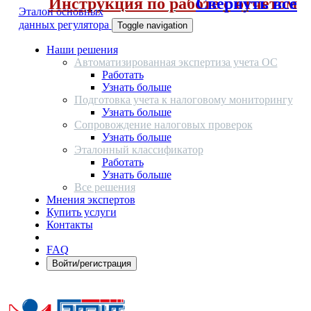
Инструкция по работе с отчетом
Свернуть все
Эталон основных
данных регулятора
Toggle navigation
Наши решения
Автоматизированная экспертиза учета ОС
Работать
Узнать больше
Подготовка учета к налоговому мониторингу
Узнать больше
Сопровождение налоговых проверок
Узнать больше
Эталонный классификатор
Работать
Узнать больше
Все решения
Мнения экспертов
Купить услуги
Контакты
FAQ
Войти/регистрация