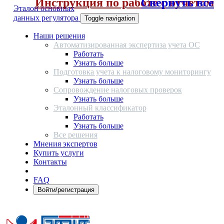
Инструкция по работе с отчетом
Свернуть все
Эталон основных
данных регулятора
Toggle navigation
Наши решения
Автоматизированная экспертиза учета ОС
Работать
Узнать больше
Подготовка учета к налоговому мониторингу
Узнать больше
Сопровождение налоговых проверок
Узнать больше
Эталонный классификатор
Работать
Узнать больше
Все решения
Мнения экспертов
Купить услуги
Контакты
FAQ
Войти/регистрация