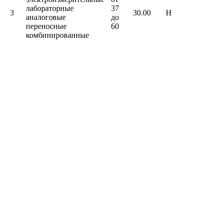
лабораторные
37
3
30.00
Н
аналоговые
до
переносные
60
комбинированные