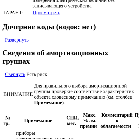
измерения электрических величин без
записывающего устройства
ГАРАНТ:
Просмотреть
Дочерние коды (кодов: нет)
Развернуть
Сведения об амортизационных
группах
Свернуть
Есть риск
Для правильного выбора амортизационной
группы проверьте соответствие характеристик
ВНИМАНИЕ
объекта словесному примечанию (см. столбец
Примечание
).
Макс.
Комментарий
П
№
СПИ,
Примечание
% ам.
к
гр.
мес.
премии
облагаемости
приборы
электроизмерительные
от