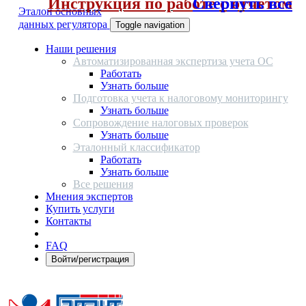
Инструкция по работе с отчетом
Свернуть все
Эталон основных
данных регулятора
Toggle navigation
Наши решения
Автоматизированная экспертиза учета ОС
Работать
Узнать больше
Подготовка учета к налоговому мониторингу
Узнать больше
Сопровождение налоговых проверок
Узнать больше
Эталонный классификатор
Работать
Узнать больше
Все решения
Мнения экспертов
Купить услуги
Контакты
FAQ
Войти/регистрация