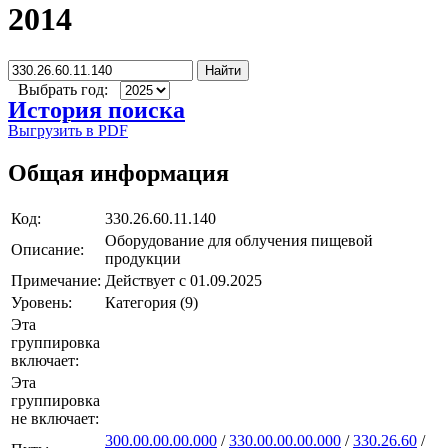
2014
Найти
Выбрать год:
История поиска
Выгрузить в PDF
Общая информация
Код:
330.26.60.11.140
Оборудование для облучения пищевой
Описание:
продукции
Примечание:
Действует с 01.09.2025
Уровень:
Категория (9)
Эта
группировка
включает:
Эта
группировка
не включает:
300.00.00.00.000
/
330.00.00.00.000
/
330.26.60
/