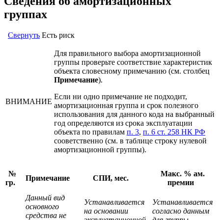
Сведения об амортизационных
группах
Свернуть
Есть риск
Для правильного выбора амортизационной
группы проверьте соответствие характеристик
объекта словесному примечанию (см. столбец
Примечание
).
Если ни одно примечание не подходит,
ВНИМАНИЕ
амортизационная группа и срок полезного
использования для данного кода на выбранный
год определяются из срока эксплуатации
объекта по правилам
п. 3
,
п. 6 ст. 258 НК РФ
сооветственно (см. в таблице строку нулевой
амортизационной группы).
№
Макс. % ам.
Примечание
СПИ, мес.
гр.
премии
Данный вид
Устанавливается
Устанавливается
основного
на основании
согласно данным
средства не
эксплуатационной
для группы,