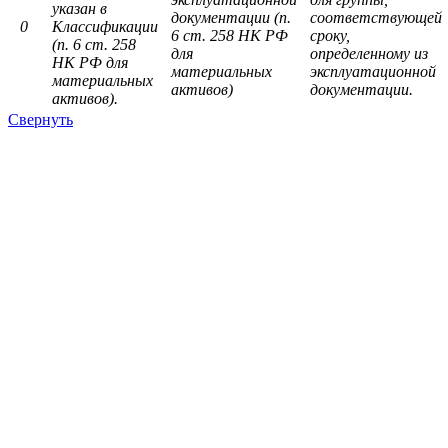
указан в
документации (п.
соответствующей
0
Классификации
6 ст. 258 НК РФ
сроку,
(п. 6 ст. 258
для
определенному из
НК РФ для
материальных
эксплуатационной
материальных
активов)
документации.
активов).
Свернуть