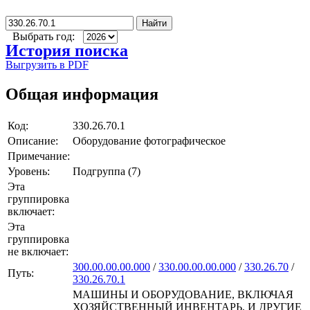
Найти
Выбрать год:
История поиска
Выгрузить в PDF
Общая информация
Код:
330.26.70.1
Описание:
Оборудование фотографическое
Примечание:
Уровень:
Подгруппа (7)
Эта
группировка
включает:
Эта
группировка
не включает:
300.00.00.00.000
/
330.00.00.00.000
/
330.26.70
/
Путь:
330.26.70.1
МАШИНЫ И ОБОРУДОВАНИЕ, ВКЛЮЧАЯ
ХОЗЯЙСТВЕННЫЙ ИНВЕНТАРЬ, И ДРУГИЕ