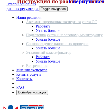
Инструкция по работе с отчетом
Свернуть все
Эталон основных
данных регулятора
Toggle navigation
Наши решения
Автоматизированная экспертиза учета ОС
Работать
Узнать больше
Подготовка учета к налоговому мониторингу
Узнать больше
Сопровождение налоговых проверок
Узнать больше
Эталонный классификатор
Работать
Узнать больше
Все решения
Мнения экспертов
Купить услуги
Контакты
FAQ
Войти/регистрация