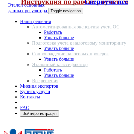
Инструкция по работе с отчетом
Свернуть все
Эталон основных
данных регулятора
Toggle navigation
Наши решения
Автоматизированная экспертиза учета ОС
Работать
Узнать больше
Подготовка учета к налоговому мониторингу
Узнать больше
Сопровождение налоговых проверок
Узнать больше
Эталонный классификатор
Работать
Узнать больше
Все решения
Мнения экспертов
Купить услуги
Контакты
FAQ
Войти/регистрация