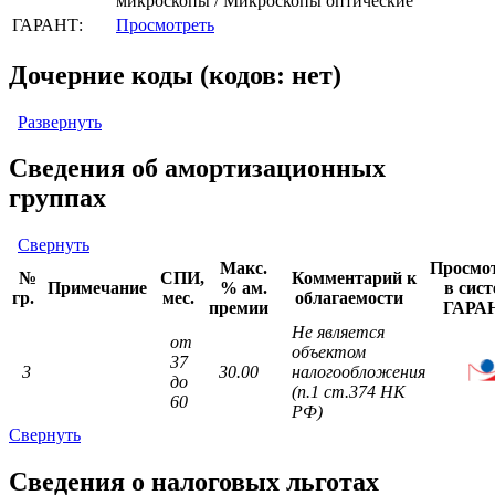
микроскопы / Микроскопы оптические
ГАРАНТ:
Просмотреть
Дочерние коды (кодов: нет)
Развернуть
Сведения об амортизационных
группах
Свернуть
Макс.
Просмо
№
СПИ,
Комментарий к
Примечание
% ам.
в сист
гр.
мес.
облагаемости
премии
ГАРА
Не является
от
объектом
37
3
30.00
налогообложения
до
(п.1 ст.374 НК
60
РФ)
Свернуть
Сведения о налоговых льготах