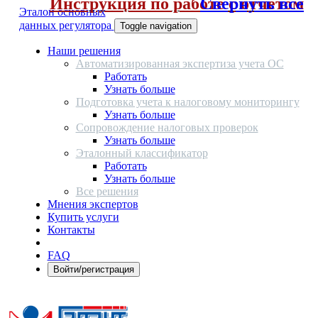
Инструкция по работе с отчетом
Свернуть все
Эталон основных
данных регулятора
Toggle navigation
Наши решения
Автоматизированная экспертиза учета ОС
Работать
Узнать больше
Подготовка учета к налоговому мониторингу
Узнать больше
Сопровождение налоговых проверок
Узнать больше
Эталонный классификатор
Работать
Узнать больше
Все решения
Мнения экспертов
Купить услуги
Контакты
FAQ
Войти/регистрация