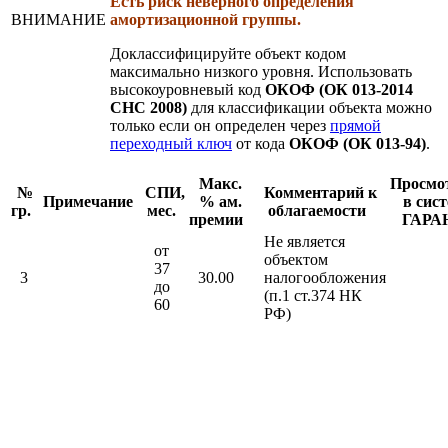
Есть риск неверного определения
ВНИМАНИЕ
амортизационной группы.
Доклассифицируйте объект кодом
максимально низкого уровня. Использовать
высокоуровневый код
ОКОФ (ОК 013-2014
СНС 2008)
для классификации объекта можно
только если он определен через
прямой
переходный ключ
от кода
ОКОФ (ОК 013-94)
.
Макс.
Просмо
№
СПИ,
Комментарий к
Примечание
% ам.
в сис
гр.
мес.
облагаемости
премии
ГАРА
Не является
от
объектом
37
3
30.00
налогообложения
до
(п.1 ст.374 НК
60
РФ)