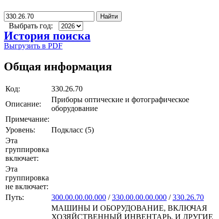
Найти
Выбрать год:
История поиска
Выгрузить в PDF
Общая информация
Код:
330.26.70
Приборы оптические и фотографическое
Описание:
оборудование
Примечание:
Уровень:
Подкласс (5)
Эта
группировка
включает:
Эта
группировка
не включает:
Путь:
300.00.00.00.000
/
330.00.00.00.000
/
330.26.70
МАШИНЫ И ОБОРУДОВАНИЕ, ВКЛЮЧАЯ
ХОЗЯЙСТВЕННЫЙ ИНВЕНТАРЬ, И ДРУГИЕ