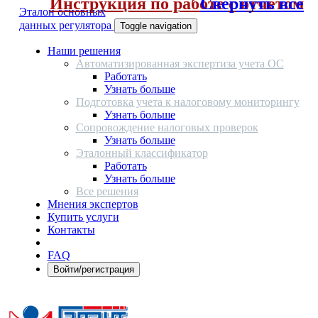
Инструкция по работе с отчетом
Свернуть все
Эталон основных
данных регулятора
Toggle navigation
Наши решения
Автоматизированная экспертиза учета ОС
Работать
Узнать больше
Подготовка учета к налоговому мониторингу
Узнать больше
Сопровождение налоговых проверок
Узнать больше
Эталонный классификатор
Работать
Узнать больше
Все решения
Мнения экспертов
Купить услуги
Контакты
FAQ
Войти/регистрация