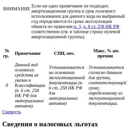
Если ни одно примечание не подходит,
ВНИМАНИЕ
амортизационная группа и срок полезного
использования для данного кода на выбранный
год определяются из срока эксплуатации
объекта по правилам
п. 3
,
п. 6 ст. 258 НК РФ
сооветственно (см. в таблице строку нулевой
амортизационной группы).
№
Макс. % ам.
Примечание
СПИ, мес.
гр.
премии
Данный вид
Устанавливается
Устанавливается
основного
на основании
согласно данным
средства не
эксплуатационной
для группы,
указан в
документации (п.
соответствующей
0
Классификации
6 ст. 258 НК РФ
сроку,
(п. 6 ст. 258
для
определенному из
НК РФ для
материальных
эксплуатационной
материальных
активов)
документации.
активов).
Свернуть
Сведения о налоговых льготах