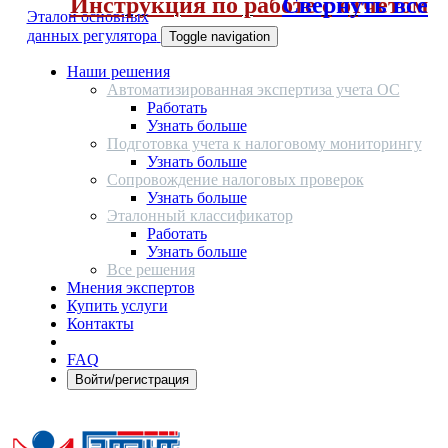
Инструкция по работе с отчетом
Свернуть все
Эталон основных
данных регулятора
Toggle navigation
Наши решения
Автоматизированная экспертиза учета ОС
Работать
Узнать больше
Подготовка учета к налоговому мониторингу
Узнать больше
Сопровождение налоговых проверок
Узнать больше
Эталонный классификатор
Работать
Узнать больше
Все решения
Мнения экспертов
Купить услуги
Контакты
FAQ
Войти/регистрация