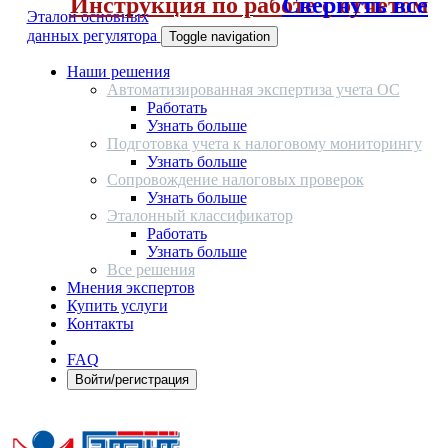
Инструкция по работе с отчетом
Свернуть все
Эталон основных
данных регулятора
Toggle navigation
Наши решения
Автоматизированная экспертиза учета ОС
Работать
Узнать больше
Подготовка учета к налоговому мониторингу
Узнать больше
Сопровождение налоговых проверок
Узнать больше
Эталонный классификатор
Работать
Узнать больше
Все решения
Мнения экспертов
Купить услуги
Контакты
FAQ
Войти/регистрация