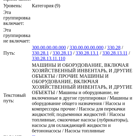
Уровень:
Категория (9)
Эта
группировка
включает:
Эта
группировка
не включает:
300.00.00.00.000
/
330.00.00.00.000
/
330.28
/
Путь:
330.28.1
/
330.28.13
/
330.28.13.1
/
330.28.13.11
/
330.28.13.11.110
МАШИНЫ И ОБОРУДОВАНИЕ, ВКЛЮЧАЯ
ХОЗЯЙСТВЕННЫЙ ИНВЕНТАРЬ, И ДРУГИЕ
ОБЪЕКТЫ / ПРОЧИЕ МАШИНЫ И
ОБОРУДОВАНИЕ, ВКЛЮЧАЯ
ХОЗЯЙСТВЕННЫЙ ИНВЕНТАРЬ, И ДРУГИЕ
ОБЪЕКТЫ / Машины и оборудование, не
Текстовый
включенные в другие группировки / Машины и
путь:
оборудование общего назначения / Насосы и
компрессоры прочие / Насосы для перекачки
жидкостей; подъемники жидкостей / Насосы
топливные, смазочные насосы (лубрикаторы),
насосы для охлаждающей жидкости и
бетононасосы / Насосы топливные