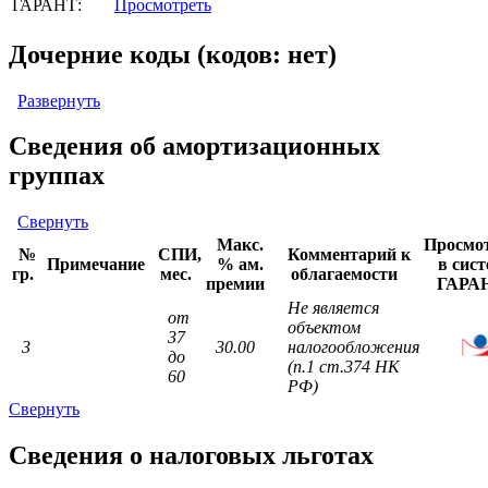
ГАРАНТ:
Просмотреть
Дочерние коды (кодов: нет)
Развернуть
Сведения об амортизационных
группах
Свернуть
Макс.
Просмо
№
СПИ,
Комментарий к
Примечание
% ам.
в сист
гр.
мес.
облагаемости
премии
ГАРА
Не является
от
объектом
37
3
30.00
налогообложения
до
(п.1 ст.374 НК
60
РФ)
Свернуть
Сведения о налоговых льготах