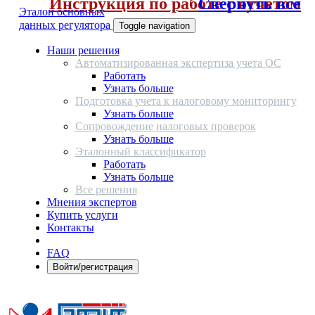
Инструкция по работе с отчетом
Свернуть все
Эталон основных
данных регулятора
Toggle navigation
Наши решения
Автоматизированная экспертиза учета ОС
Работать
Узнать больше
Подготовка учета к налоговому мониторингу
Узнать больше
Сопровождение налоговых проверок
Узнать больше
Эталонный классификатор
Работать
Узнать больше
Все решения
Мнения экспертов
Купить услуги
Контакты
FAQ
Войти/регистрация