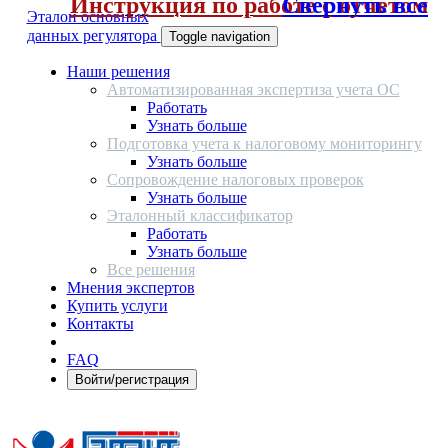
Инструкция по работе с отчетом
Свернуть все
Эталон основных
данных регулятора
Toggle navigation
Наши решения
Автоматизированная экспертиза учета ОС
Работать
Узнать больше
Подготовка учета к налоговому мониторингу
Узнать больше
Сопровождение налоговых проверок
Узнать больше
Эталонный классификатор
Работать
Узнать больше
Все решения
Мнения экспертов
Купить услуги
Контакты
FAQ
Войти/регистрация