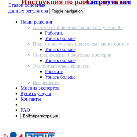
Инструкция по работе с отчетом
Свернуть все
Эталон основных
данных регулятора
Toggle navigation
Наши решения
Автоматизированная экспертиза учета ОС
Работать
Узнать больше
Подготовка учета к налоговому мониторингу
Узнать больше
Сопровождение налоговых проверок
Узнать больше
Эталонный классификатор
Работать
Узнать больше
Все решения
Мнения экспертов
Купить услуги
Контакты
FAQ
Войти/регистрация