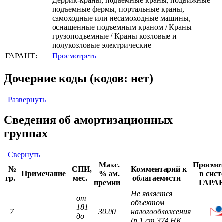
Деррик-краны; подъемные краны; подвижные
подъемные фермы, портальные краны,
самоходные или несамоходные машины,
оснащенные подъемным краном / Краны
грузоподъемные / Краны козловые и
полукозловые электрические
ГАРАНТ:
Просмотреть
Дочерние коды (кодов: нет)
Развернуть
Сведения об амортизационных
группах
Свернуть
Макс.
Просмо
№
СПИ,
Комментарий к
Примечание
% ам.
в сист
гр.
мес.
облагаемости
премии
ГАРА
Не является
от
объектом
181
7
30.00
налогообложения
до
(п.1 ст.374 НК