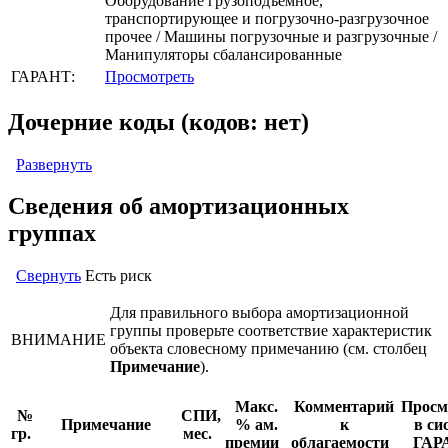
Оборудование грузоподъемное,
транспортирующее и погрузочно-разгрузочное
прочее / Машины погрузочные и разгрузочные /
Манипуляторы сбалансированные
ГАРАНТ:
Просмотреть
Дочерние коды (кодов: нет)
Развернуть
Сведения об амортизационных
группах
Свернуть
Есть риск
Для правильного выбора амортизационной
группы проверьте соответствие характеристик
ВНИМАНИЕ
объекта словесному примечанию (см. столбец
Примечание
).
Макс.
Комментарий
Просм
№
СПИ,
Примечание
% ам.
к
в си
гр.
мес.
премии
облагаемости
ГАР