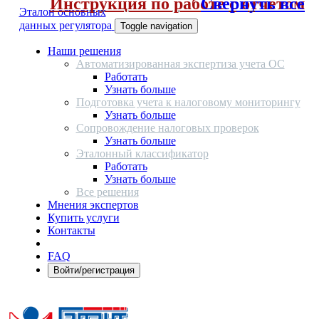
Инструкция по работе с отчетом
Свернуть все
Эталон основных
данных регулятора
Toggle navigation
Наши решения
Автоматизированная экспертиза учета ОС
Работать
Узнать больше
Подготовка учета к налоговому мониторингу
Узнать больше
Сопровождение налоговых проверок
Узнать больше
Эталонный классификатор
Работать
Узнать больше
Все решения
Мнения экспертов
Купить услуги
Контакты
FAQ
Войти/регистрация