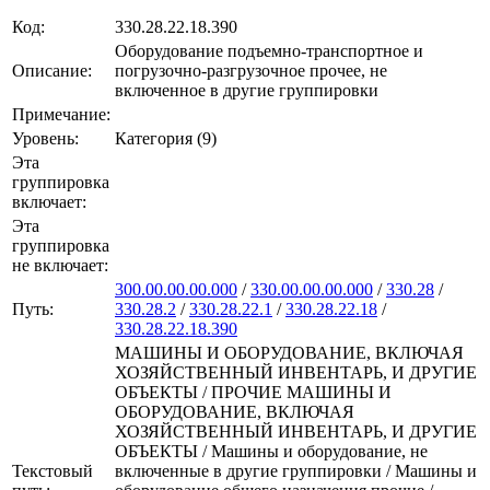
Код:
330.28.22.18.390
Оборудование подъемно-транспортное и
Описание:
погрузочно-разгрузочное прочее, не
включенное в другие группировки
Примечание:
Уровень:
Категория (9)
Эта
группировка
включает:
Эта
группировка
не включает:
300.00.00.00.000
/
330.00.00.00.000
/
330.28
/
Путь:
330.28.2
/
330.28.22.1
/
330.28.22.18
/
330.28.22.18.390
МАШИНЫ И ОБОРУДОВАНИЕ, ВКЛЮЧАЯ
ХОЗЯЙСТВЕННЫЙ ИНВЕНТАРЬ, И ДРУГИЕ
ОБЪЕКТЫ / ПРОЧИЕ МАШИНЫ И
ОБОРУДОВАНИЕ, ВКЛЮЧАЯ
ХОЗЯЙСТВЕННЫЙ ИНВЕНТАРЬ, И ДРУГИЕ
ОБЪЕКТЫ / Машины и оборудование, не
Текстовый
включенные в другие группировки / Машины и