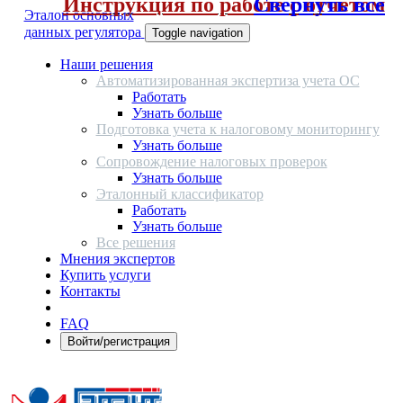
Инструкция по работе с отчетом
Свернуть все
Эталон основных
данных регулятора
Toggle navigation
Наши решения
Автоматизированная экспертиза учета ОС
Работать
Узнать больше
Подготовка учета к налоговому мониторингу
Узнать больше
Сопровождение налоговых проверок
Узнать больше
Эталонный классификатор
Работать
Узнать больше
Все решения
Мнения экспертов
Купить услуги
Контакты
FAQ
Войти/регистрация